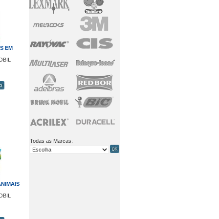
S EM
OBIL
Todas as Marcas:
NIMAIS
OBIL