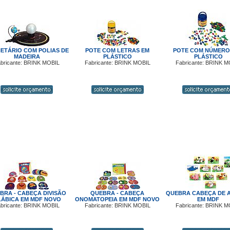
ETÁRIO COM POLIAS DE
POTE COM LETRAS EM
POTE COM NÚMERO
MADEIRA
PLÁSTICO
PLÁSTICO
bricante: BRINK MOBIL
Fabricante: BRINK MOBIL
Fabricante: BRINK M
BRA - CABEÇA DIVISÃO
QUEBRA - CABEÇA
QUEBRA CABEÇA DE A
LÁBICA EM MDF NOVO
ONOMATOPEIA EM MDF NOVO
EM MDF
bricante: BRINK MOBIL
Fabricante: BRINK MOBIL
Fabricante: BRINK M