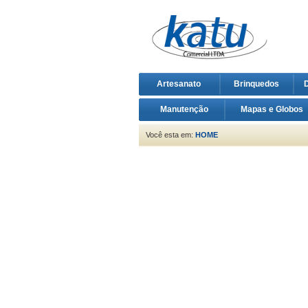
Artesanato
Brinquedos
D
Manutenção
Mapas e Globos
Você esta em:
HOME