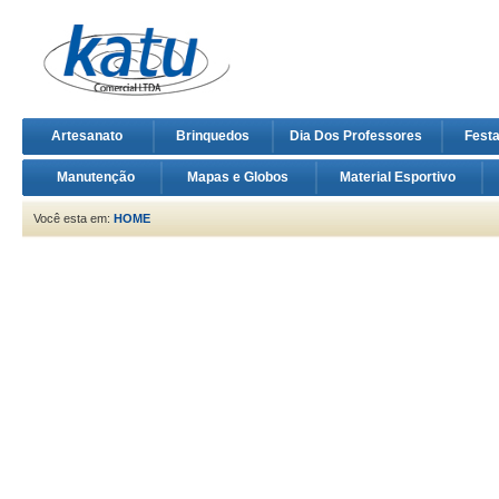
Artesanato
Brinquedos
Dia Dos Professores
Fest
Manutenção
Mapas e Globos
Material Esportivo
Você esta em:
HOME