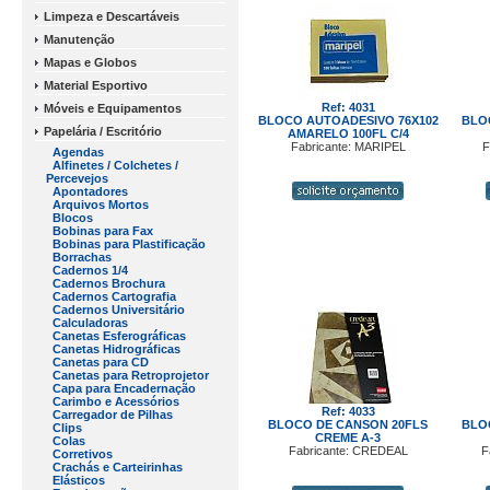
Limpeza e Descartáveis
Manutenção
Mapas e Globos
Material Esportivo
Ref: 4031
Móveis e Equipamentos
BLOCO AUTOADESIVO 76X102
BLO
Papelária / Escritório
AMARELO 100FL C/4
Fabricante: MARIPEL
F
Agendas
Alfinetes / Colchetes /
Percevejos
Apontadores
Arquivos Mortos
Blocos
Bobinas para Fax
Bobinas para Plastificação
Borrachas
Cadernos 1/4
Cadernos Brochura
Cadernos Cartografia
Cadernos Universitário
Calculadoras
Canetas Esferográficas
Canetas Hidrográficas
Canetas para CD
Canetas para Retroprojetor
Capa para Encadernação
Carimbo e Acessórios
Ref: 4033
Carregador de Pilhas
BLOCO DE CANSON 20FLS
BLO
Clips
CREME A-3
Colas
Fabricante: CREDEAL
F
Corretivos
Crachás e Carteirinhas
Elásticos