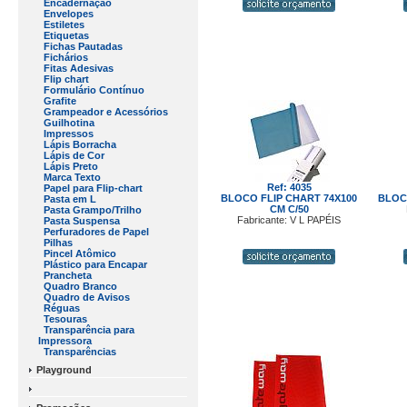
Encadernação
Envelopes
Estiletes
Etiquetas
Fichas Pautadas
Fichários
Fitas Adesivas
Flip chart
Formulário Contínuo
Grafite
Grampeador e Acessórios
Guilhotina
Impressos
Lápis Borracha
Lápis de Cor
Lápis Preto
Marca Texto
Ref: 4035
Papel para Flip-chart
BLOCO FLIP CHART 74X100
BLOC
Pasta em L
CM C/50
Pasta Grampo/Trilho
Fabricante: V L PAPÉIS
Pasta Suspensa
Perfuradores de Papel
Pilhas
Pincel Atômico
Plástico para Encapar
Prancheta
Quadro Branco
Quadro de Avisos
Réguas
Tesouras
Transparência para
Impressora
Transparências
Playground