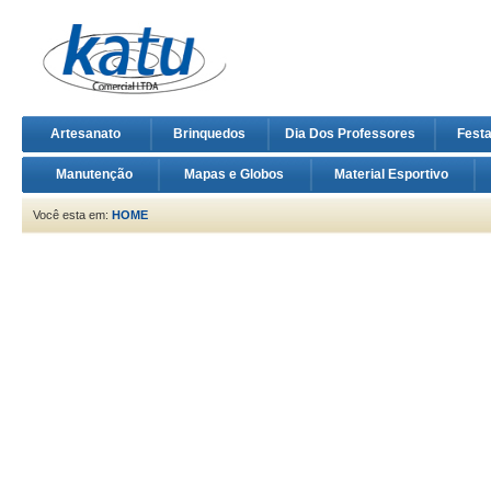
Artesanato
Brinquedos
Dia Dos Professores
Fest
Manutenção
Mapas e Globos
Material Esportivo
Você esta em:
HOME