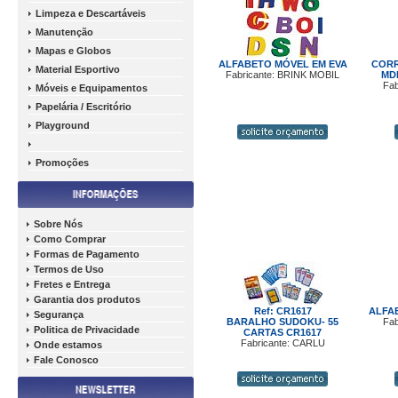
Limpeza e Descartáveis
Manutenção
Mapas e Globos
ALFABETO MÓVEL EM EVA
CORR
Material Esportivo
Fabricante: BRINK MOBIL
MD
Fab
Móveis e Equipamentos
Papelária / Escritório
Playground
Promoções
Sobre Nós
Como Comprar
Formas de Pagamento
Termos de Uso
Fretes e Entrega
Garantia dos produtos
Ref: CR1617
ALFA
Segurança
BARALHO SUDOKU- 55
Fab
Politica de Privacidade
CARTAS CR1617
Fabricante: CARLU
Onde estamos
Fale Conosco