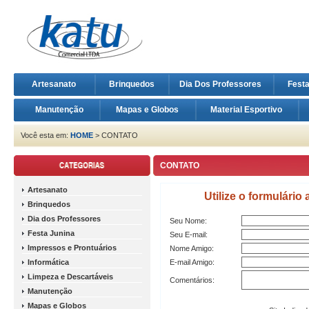
Artesanato
Brinquedos
Dia Dos Professores
Fest
Manutenção
Mapas e Globos
Material Esportivo
Você esta em:
HOME
> CONTATO
CONTATO
Artesanato
Brinquedos
Dia dos Professores
Festa Junina
Impressos e Prontuários
Informática
Limpeza e Descartáveis
Manutenção
Mapas e Globos