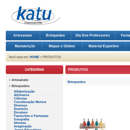
Artesanato
Brinquedos
Dia Dos Professores
Fest
Manutenção
Mapas e Globos
Material Esportivo
Você esta em:
HOME
> PRODUTOS
PRODUTOS
Artesanato
Brinquedos
Brinquedos
Alfabetização
Alinhavos
Ciências
Coordenação Motora
Diversos
Dominós
Encaixes
Fantoches e Fantasias
Geografia
Idiomas
Imaginação
Jogos Educativos