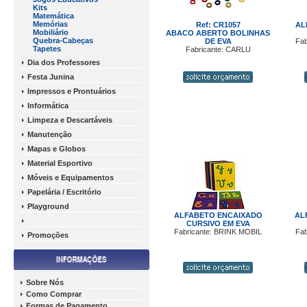
Kits
Matemática
Memórias
Ref: CR1057
AL
Mobiliário
ABACO ABERTO BOLINHAS
Quebra-Cabeças
DE EVA
Fab
Tapetes
Fabricante: CARLU
Dia dos Professores
Festa Junina
Impressos e Prontuários
Informática
Limpeza e Descartáveis
Manutenção
Mapas e Globos
Material Esportivo
Móveis e Equipamentos
Papelária / Escritório
Playground
ALFABETO ENCAIXADO
AL
CURSIVO EM EVA
Fabricante: BRINK MOBIL
Fab
Promoções
Sobre Nós
Como Comprar
Formas de Pagamento