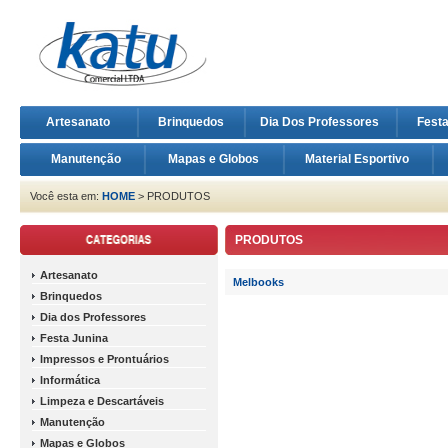
Artesanato
Brinquedos
Dia Dos Professores
Fest
Manutenção
Mapas e Globos
Material Esportivo
Você esta em:
HOME
> PRODUTOS
PRODUTOS
Artesanato
Melbooks
Brinquedos
Dia dos Professores
Festa Junina
Impressos e Prontuários
Informática
Limpeza e Descartáveis
Manutenção
Mapas e Globos