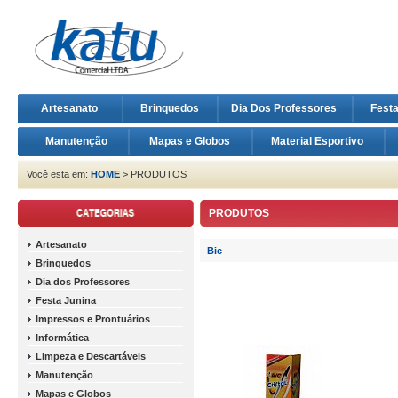
Artesanato
Brinquedos
Dia Dos Professores
Fest
Manutenção
Mapas e Globos
Material Esportivo
Você esta em:
HOME
> PRODUTOS
PRODUTOS
Artesanato
Bic
Brinquedos
Dia dos Professores
Festa Junina
Impressos e Prontuários
Informática
Limpeza e Descartáveis
Manutenção
Mapas e Globos