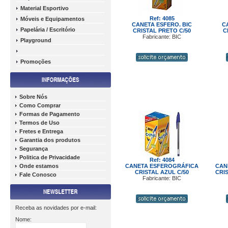
Material Esportivo
Ref: 4085
Móveis e Equipamentos
CANETA ESFERO. BIC
C
Papelária / Escritório
CRISTAL PRETO C/50
C
Fabricante: BIC
Playground
Promoções
Sobre Nós
Como Comprar
Formas de Pagamento
Termos de Uso
Fretes e Entrega
Garantia dos produtos
Segurança
Politica de Privacidade
Ref: 4084
Onde estamos
CANETA ESFEROGRÁFICA
CAN
CRISTAL AZUL C/50
CRIS
Fale Conosco
Fabricante: BIC
Receba as novidades por e-mail:
Nome: