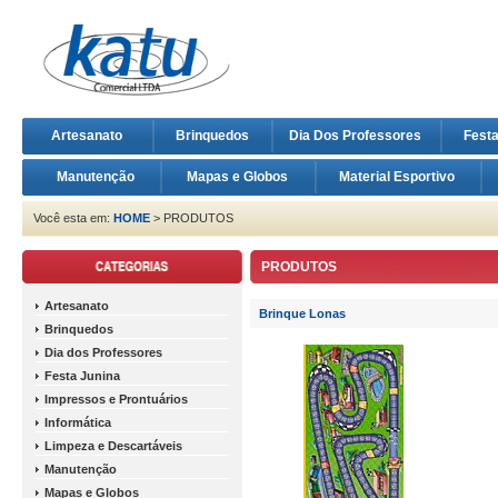
Artesanato
Brinquedos
Dia Dos Professores
Fest
Manutenção
Mapas e Globos
Material Esportivo
Você esta em:
HOME
> PRODUTOS
PRODUTOS
Artesanato
Brinque Lonas
Brinquedos
Dia dos Professores
Festa Junina
Impressos e Prontuários
Informática
Limpeza e Descartáveis
Manutenção
Mapas e Globos