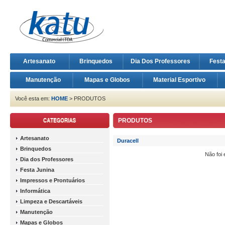
Artesanato
Brinquedos
Dia Dos Professores
Fest
Manutenção
Mapas e Globos
Material Esportivo
Você esta em:
HOME
> PRODUTOS
PRODUTOS
Artesanato
Duracell
Brinquedos
Não foi
Dia dos Professores
Festa Junina
Impressos e Prontuários
Informática
Limpeza e Descartáveis
Manutenção
Mapas e Globos