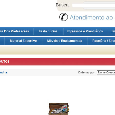
Busca:
ia Dos Professores
Festa Junina
Impressos e Prontuários
I
Material Esportivo
Móveis e Equipamentos
Papelária / Esc
DUTOS
ntina
Ordernar por: