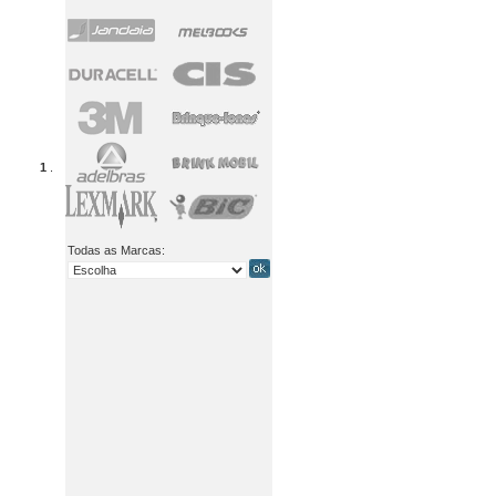
1
.
Todas as Marcas: