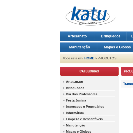
Artesanato
Brinquedos
D
Manutenção
Mapas e Globos
Você esta em:
HOME
> PRODUTOS
PRO
Artesanato
Tramo
Brinquedos
Dia dos Professores
Festa Junina
Impressos e Prontuários
Informática
Limpeza e Descartáveis
Manutenção
Mapas e Globos