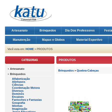
Artesanato
Brinquedos
Dia Dos Professores
Fest
Manutenção
Mapas e Globos
Material Esportivo
Você esta em:
HOME
> PRODUTOS
PRODUTOS
Artesanato
Brinquedos
>
Quebra-Cabeças
Brinquedos
Alfabetização
Alinhavos
Ciências
Coordenação Motora
Diversos
Dominós
Encaixes
Fantoches e Fantasias
Geografia
Idiomas
Imaginação
Jogos Educativos