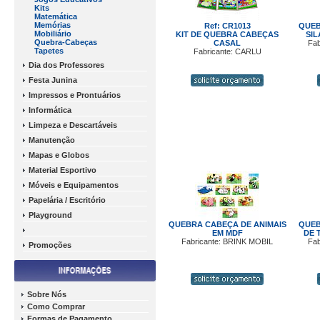
Kits
Matemática
Memórias
Ref: CR1013
QUEB
Mobiliário
KIT DE QUEBRA CABEÇAS
SIL
Quebra-Cabeças
CASAL
Fab
Tapetes
Fabricante: CARLU
Dia dos Professores
Festa Junina
Impressos e Prontuários
Informática
Limpeza e Descartáveis
Manutenção
Mapas e Globos
Material Esportivo
Móveis e Equipamentos
Papelária / Escritório
Playground
QUEBRA CABEÇA DE ANIMAIS
QUEB
EM MDF
DE 
Fabricante: BRINK MOBIL
Fab
Promoções
Sobre Nós
Como Comprar
Formas de Pagamento