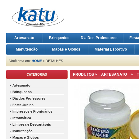
Artesanato
Brinquedos
Dia Dos Professores
Fest
Manutenção
Mapas e Globos
Material Esportivo
Você esta em:
HOME
> DETALHES
PRODUTOS >
ARTESANATO
>
Artesanato
Brinquedos
Dia dos Professores
Festa Junina
Impressos e Prontuários
Informática
Limpeza e Descartáveis
Manutenção
Mapas e Globos