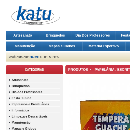
Artesanato
Brinquedos
Dia Dos Professores
Fest
Manutenção
Mapas e Globos
Material Esportivo
Você esta em:
HOME
> DETALHES
PRODUTOS >
PAPELÁRIA / ESCRI
Artesanato
Brinquedos
Dia dos Professores
Festa Junina
Impressos e Prontuários
Informática
Limpeza e Descartáveis
Manutenção
Mapas e Globos