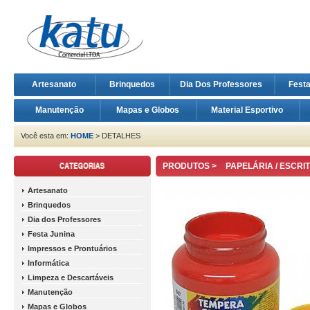
Artesanato
Brinquedos
Dia Dos Professores
Fest
Manutenção
Mapas e Globos
Material Esportivo
Você esta em:
HOME
> DETALHES
PRODUTOS >
PAPELÁRIA / ESCRI
Artesanato
Brinquedos
Dia dos Professores
Festa Junina
Impressos e Prontuários
Informática
Limpeza e Descartáveis
Manutenção
Mapas e Globos