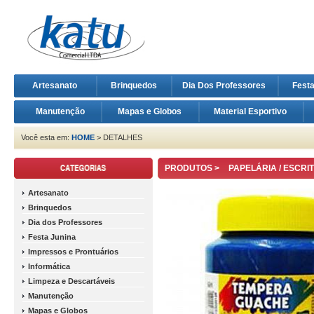
Artesanato
Brinquedos
Dia Dos Professores
Fest
Manutenção
Mapas e Globos
Material Esportivo
Você esta em:
HOME
> DETALHES
PRODUTOS >
PAPELÁRIA / ESCRI
Artesanato
Brinquedos
Dia dos Professores
Festa Junina
Impressos e Prontuários
Informática
Limpeza e Descartáveis
Manutenção
Mapas e Globos