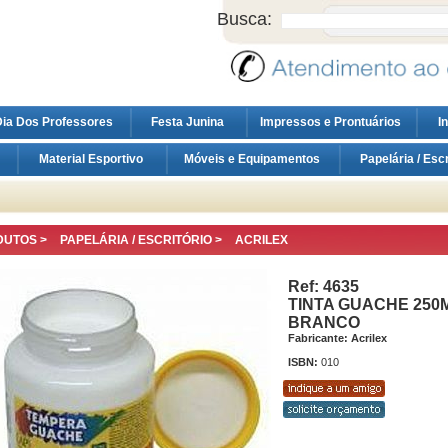
Busca:
ia Dos Professores
Festa Junina
Impressos e Prontuários
I
Material Esportivo
Móveis e Equipamentos
Papelária / Esc
DUTOS >
PAPELÁRIA / ESCRITÓRIO
>
ACRILEX
Ref: 4635
TINTA GUACHE 250
BRANCO
Fabricante: Acrilex
ISBN:
010