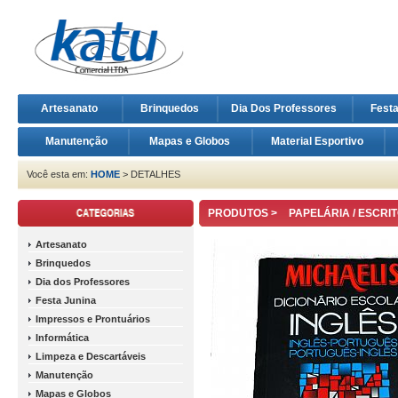
Artesanato
Brinquedos
Dia Dos Professores
Fest
Manutenção
Mapas e Globos
Material Esportivo
Você esta em:
HOME
> DETALHES
PRODUTOS >
PAPELÁRIA / ESCRI
Artesanato
Brinquedos
Dia dos Professores
Festa Junina
Impressos e Prontuários
Informática
Limpeza e Descartáveis
Manutenção
Mapas e Globos