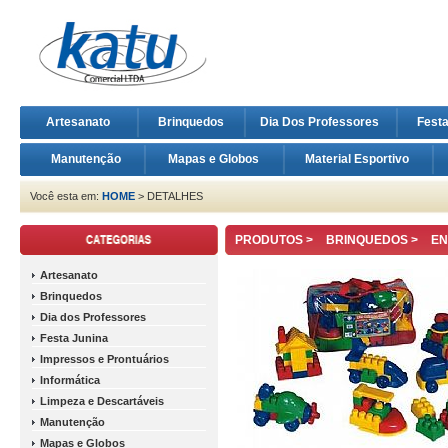
Artesanato
Brinquedos
Dia Dos Professores
Fest
Manutenção
Mapas e Globos
Material Esportivo
Você esta em:
HOME
> DETALHES
PRODUTOS >
BRINQUEDOS
>
EN
Artesanato
Brinquedos
Dia dos Professores
Festa Junina
Impressos e Prontuários
Informática
Limpeza e Descartáveis
Manutenção
Mapas e Globos