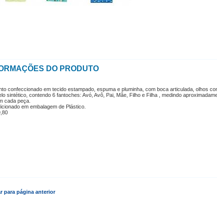
FORMAÇÕES DO PRODUTO
nto confeccionado em tecido estampado, espuma e pluminha, com boca articulada, olhos co
lo sintético, contendo 6 fantoches: Avó, Avô, Pai, Mãe, Filho e Filha , medindo aproximadam
 cada peça.
icionado em embalagem de Plástico.
,80
r para página anterior