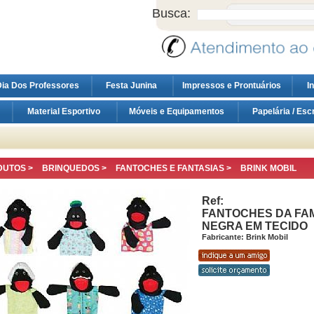
Busca:
ia Dos Professores
Festa Junina
Impressos e Prontuários
I
Material Esportivo
Móveis e Equipamentos
Papelária / Esc
DUTOS >
BRINQUEDOS
>
FANTOCHES E FANTASIAS
>
BRINK MOBIL
Ref:
FANTOCHES DA FAM
NEGRA EM TECIDO
Fabricante: Brink Mobil