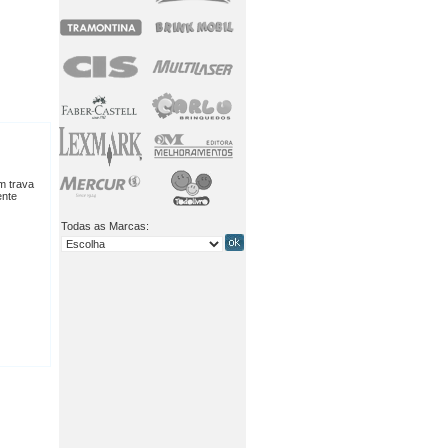
m trava
ente
Todas as Marcas: