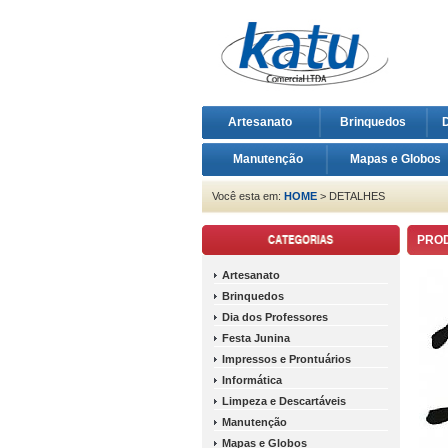
Artesanato
Brinquedos
D
Manutenção
Mapas e Globos
Você esta em:
HOME
> DETALHES
PRO
Artesanato
Brinquedos
Dia dos Professores
Festa Junina
Impressos e Prontuários
Informática
Limpeza e Descartáveis
Manutenção
Mapas e Globos