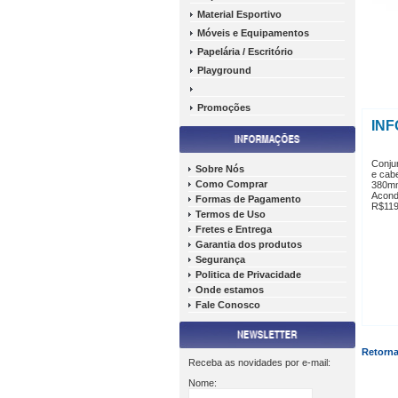
Material Esportivo
Móveis e Equipamentos
Papelária / Escritório
Playground
Promoções
IN
Conju
Sobre Nós
e cabe
Como Comprar
380mm
Acond
Formas de Pagamento
R$119
Termos de Uso
Fretes e Entrega
Garantia dos produtos
Segurança
Politica de Privacidade
Onde estamos
Fale Conosco
Retorna
Receba as novidades por e-mail:
Nome: