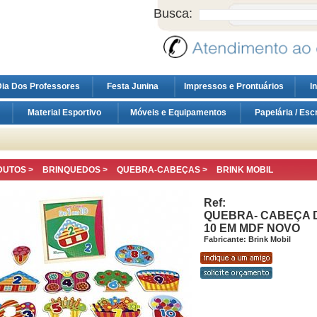
Busca:
ia Dos Professores
Festa Junina
Impressos e Prontuários
I
Material Esportivo
Móveis e Equipamentos
Papelária / Esc
DUTOS >
BRINQUEDOS
>
QUEBRA-CABEÇAS
>
BRINK MOBIL
Ref:
QUEBRA- CABEÇA D
10 EM MDF NOVO
Fabricante: Brink Mobil