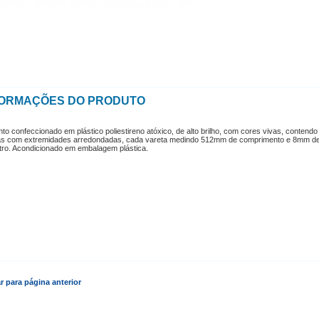
FORMAÇÕES DO PRODUTO
to confeccionado em plástico poliestireno atóxico, de alto brilho, com cores vivas, contendo
as com extremidades arredondadas, cada vareta medindo 512mm de comprimento e 8mm d
tro. Acondicionado em embalagem plástica.
r para página anterior