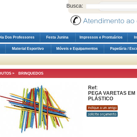
Busca:
ia Dos Professores
Festa Junina
Impressos e Prontuários
I
Material Esportivo
Móveis e Equipamentos
Papelária / Esc
DUTOS >
BRINQUEDOS
Ref:
PEGA VARETAS EM
PLÁSTICO