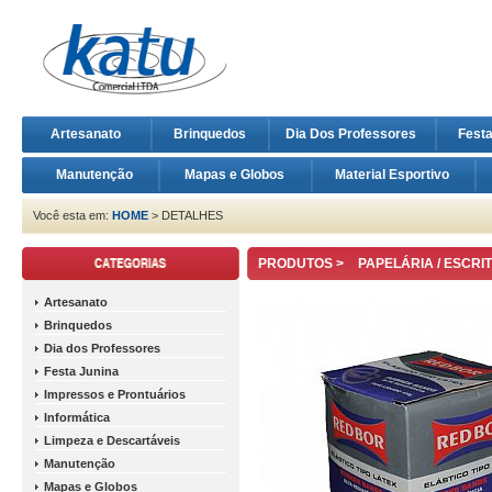
Artesanato
Brinquedos
Dia Dos Professores
Fest
Manutenção
Mapas e Globos
Material Esportivo
Você esta em:
HOME
> DETALHES
PRODUTOS >
PAPELÁRIA / ESCRI
Artesanato
Brinquedos
Dia dos Professores
Festa Junina
Impressos e Prontuários
Informática
Limpeza e Descartáveis
Manutenção
Mapas e Globos